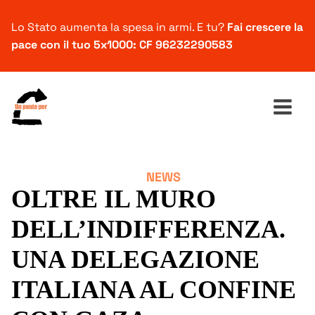
Lo Stato aumenta la spesa in armi. E tu?
Fai crescere la
pace con il tuo 5x1000: CF 96232290583
NEWS
Ricerca
OLTRE IL MURO
per:
DELL’INDIFFERENZA.
UNA DELEGAZIONE
ITALIANA AL CONFINE