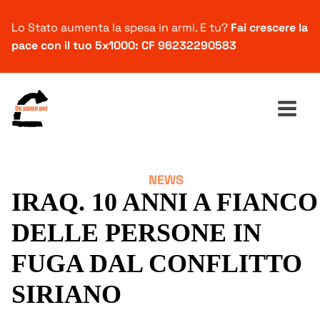
Lo Stato aumenta la spesa in armi. E tu?
Fai crescere la
pace con il tuo 5x1000: CF 96232290583
NEWS
Ricerca
IRAQ. 10 ANNI A FIANCO
per:
DELLE PERSONE IN
FUGA DAL CONFLITTO
SIRIANO