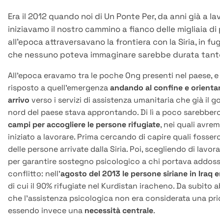
Era il 2012 quando noi di Un Ponte Per, da anni già a lav
iniziavamo il nostro cammino a fianco delle migliaia d
all’epoca attraversavano la frontiera con la Siria, in f
che nessuno poteva immaginare sarebbe durata tant
All’epoca eravamo tra le poche Ong presenti nel paese, 
risposto a quell’emergenza
andando al confine e orienta
arrivo
verso i servizi di assistenza umanitaria che già il 
nord del paese stava approntando. Di lì a poco sarebbero
campi per accogliere le persone rifugiate
, nei quali avr
iniziato a lavorare. Prima cercando di capire quali fosser
delle persone arrivate dalla Siria. Poi, scegliendo di lavor
per garantire sostegno psicologico a chi portava addoss
conflitto: nell’
agosto del 2013 le persone siriane in Iraq 
di cui il 90% rifugiate nel Kurdistan iracheno. Da subito
che l’assistenza psicologica non era considerata una prio
essendo invece una
necessità centrale
.