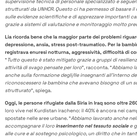
supervisione tecnica di personale specializzato e segu
strutturati da UNHCR. Questo ci ha permesso di basare il
sulle evidenze scientifiche e di apprezzare importanti 
grazie a sistemi di valutazione e monitoraggio molto prec
Lia ricorda bene che la maggior parte dei problemi riguar
depressione, ansia, stress post-traumatico. Per lə bambi
registrava enuresi notturna, aggressività, difficoltà di 
“
Tutto questo è stato mitigato grazie a gruppi di resilienz
attività di svago pensate per loro
”, racconta. “
Abbiamo l
anche sulla formazione degli/lle insegnanti all’interno d
riconoscessero lə bambinə che avevano bisogno di un s
strutturato
”, spiega.
Oggi, le persone rifugiate dalla Siria in Iraq sono oltre 26
loro vive nel Kurdistan iracheno: il 40% è ancora nei campi
spostate nelle aree urbane. “
Abbiamo lavorato anche nell
accompagnare il loro
inserimento nel tessuto sociale
e g
alle cure e al sostegno psicologico, un diritto che in ta