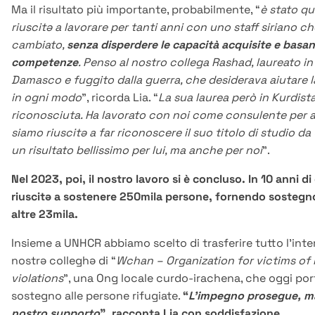
Ma il risultato più importante, probabilmente, “
è stato qu
riuscitə a lavorare per tanti anni con uno staff siriano c
cambiato,
senza disperdere le capacità acquisite e basan
competenze
. Penso al nostro collega Rashad, laureato in
Damasco e fuggito dalla guerra, che desiderava aiutare 
in ogni modo
”, ricorda Lia. “
La sua laurea però in Kurdist
riconosciuta. Ha lavorato con noi come consulente per ann
siamo riuscitə a far riconoscere il suo titolo di studio da
un risultato bellissimo per lui, ma anche per noi
”.
Nel 2023, poi, il nostro lavoro si è concluso. In 10 anni 
riuscitə a sostenere 250mila persone, fornendo sostegn
altre 23mila.
Insieme a UNHCR abbiamo scelto di trasferire tutto l’inte
nostrə colleghə di “
Wchan – Organization for victims of
violations
”, una Ong locale curdo-irachena, che oggi port
sostegno alle persone rifugiate.
“
L’impegno prosegue, ma
nostro supporto
”, racconta Lia con soddisfazione.