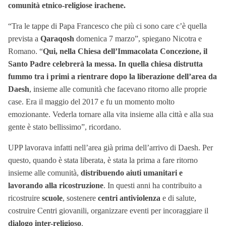
comunità etnico-religiose irachene.
“Tra le tappe di Papa Francesco che più ci sono care c’è quella
prevista a
Qaraqosh
domenica 7 marzo”, spiegano Nicotra e
Romano. “
Qui, nella Chiesa dell’Immacolata Concezione, il
Santo Padre celebrerà la messa. In quella chiesa distrutta
fummo tra i primi a rientrare dopo la liberazione dell’area da
Daesh
, insieme alle comunità che facevano ritorno alle proprie
case. Era il maggio del 2017 e fu un momento molto
emozionante. Vederla tornare alla vita insieme alla città e alla sua
gente è stato bellissimo”, ricordano.
UPP lavorava infatti nell’area già prima dell’arrivo di Daesh. Per
questo, quando è stata liberata, è stata la prima a fare ritorno
insieme alle comunità,
distribuendo
aiuti umanitari
e
lavorando alla
ricostruzione
. In questi anni ha contribuito a
ricostruire
scuole
, sostenere
centri antiviolenza
e di salute,
costruire Centri giovanili, organizzare eventi per incoraggiare il
dialogo inter-religioso
.