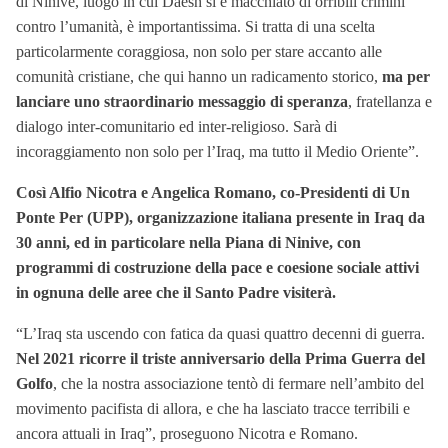
di Ninive, luogo in cui Daesh si è macchiato di orribili crimini
contro l’umanità, è importantissima. Si tratta di una scelta
particolarmente coraggiosa, non solo per stare accanto alle
comunità cristiane, che qui hanno un radicamento storico,
ma per
lanciare uno straordinario messaggio di speranza
, fratellanza e
dialogo inter-comunitario ed inter-religioso. Sarà di
incoraggiamento non solo per l’Iraq, ma tutto il Medio Oriente”.
Così Alfio Nicotra e Angelica Romano, co-Presidenti di Un
Ponte Per (UPP), organizzazione italiana presente in Iraq da
30 anni, ed in particolare nella Piana di Ninive, con
programmi di costruzione della pace e coesione sociale attivi
in ognuna delle aree che il Santo Padre visiterà.
“L’Iraq sta uscendo con fatica da quasi quattro decenni di guerra.
Nel 2021 ricorre il triste anniversario della Prima Guerra del
Golfo
, che la nostra associazione tentò di fermare nell’ambito del
movimento pacifista di allora, e che ha lasciato tracce terribili e
ancora attuali in Iraq”, proseguono Nicotra e Romano.