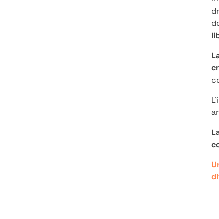
dr
d
li
La
cr
co
L’
an
La
c
Un
di