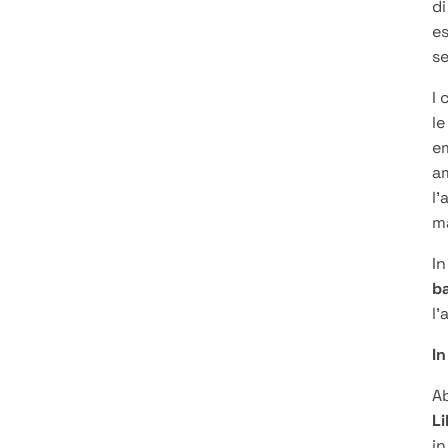
di
es
se
I 
le
em
am
l’
ma
I
b
l’
In
Ab
Li
in