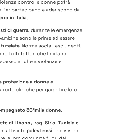
violenza contro le donne potrà
te Per partecipano e aderiscono da
no in Italia
.
ti di guerra
, durante le emergenze,
e bambine sono le prime ad essere
 tutelate
. Norme sociali escludenti,
ono tutti fattori che limitano
spesso anche a violenze e
re protezione a donne e
truito cliniche per garantire
loro
ccompagnato
361mila donne.
te di Libano, Iraq, Siria, Tunisia e
ni attiviste
palestinesi
che vivono
e la loro comunità fuori dal