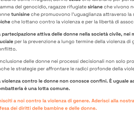
amma del genocidio, ragazze rifugiate
siriane
che vivono ne
onne
tunisine
che promuovono l’uguaglianza attraverso la sc
biche
che lottano contro la violenza e per la libertà di assoc
 partecipazione attiva delle donne nella società civile, nei
uciale
per la prevenzione a lungo termine della violenza di 
nflitto.
inclusione delle donne nei processi decisionali non solo pr
che le strategie per affrontare le radici profonde della viol
 violenza contro le donne non conosce confini. È uguale ad 
ombatterla è una lotta comune.
isciti a noi contro la violenza di genere. Aderisci alla nos
fesa dei diritti delle bambine e delle donne.