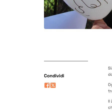
Si
d
Condividi
Og
tr
Il
c