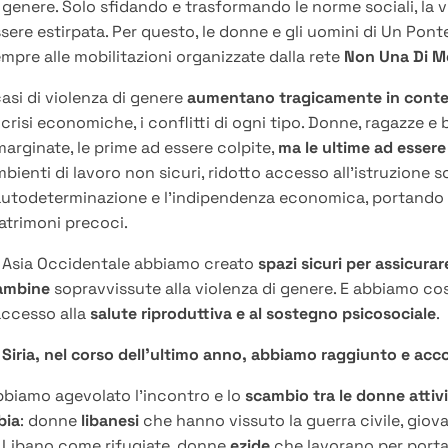
 genere. Solo sfidando e trasformando le norme sociali, la 
sere estirpata. Per questo, le donne e gli uomini di Un Pon
mpre alle mobilitazioni organizzate dalla rete
Non Una Di Me
casi di violenza di genere
aumentano tragicamente in contes
 crisi economiche, i conflitti di ogni tipo. Donne, ragazze 
arginate, le prime ad essere colpite,
ma le ultime ad essere
bienti di lavoro non sicuri, ridotto accesso all’istruzione s
autodeterminazione e l’indipendenza economica, portando 
trimoni precoci.
n Asia Occidentale abbiamo creato
spazi sicuri per assicura
ambine
sopravvissute alla violenza di genere. E abbiamo cos
accesso alla
salute riproduttiva e al sostegno psicosociale
.
 Siria, nel corso dell’ultimo anno, abbiamo raggiunto e a
biamo agevolato l’incontro e lo
scambio tra le donne attivis
bia
: donne
libanesi
che hanno vissuto la guerra civile, giova
 Libano come rifugiate, donne
ezide
che lavorano per portar