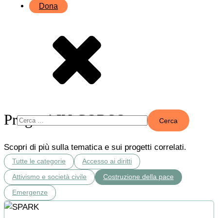
Dona
Progetti IN CORSO
Ricerca
per:
Scopri di più sulla tematica e sui progetti correlati.
Tutte le categorie
Accesso ai diritti
Attivismo e società civile
Costruzione della pace
Emergenze