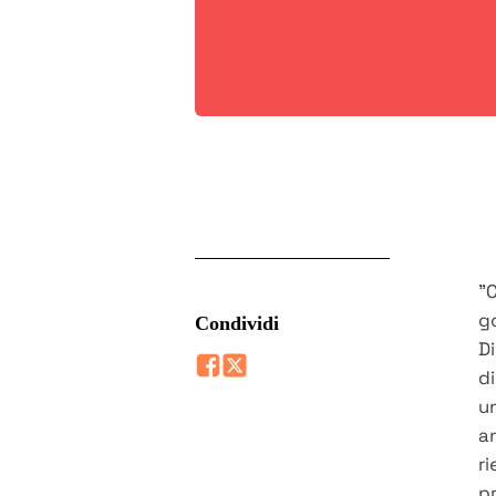
"C
go
Condividi
Di
di
un
a
ri
pr