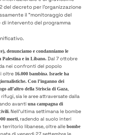
t. 2 del decreto per l’organizzazione
ressamente il “monitoraggio del
ree di intervento del programma
ificativo.
ace), denunciamo e condanniamo le
Dal 7 ottobre
 Palestina e in Libano.
da nei confronti del popolo
ui oltre
.
16.000 bambinə
Israele ha
 giornalistiche. Con l’inganno dei
,
ogo all’altro della Striscia di Gaza
fugi, sia le aree attraversate dalla
rtando avanti
una campagna di
. Nell’ultima settimana le bombe
ivili
, radendo al suolo interi
000 morti
In territorio libanese, oltre alle
bombe
rnata di venerdì 27 settembre le