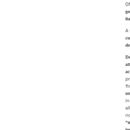
O
go
it
A 
cu
de
De
at
ac
pr
f
un
in
al
no
“m
im