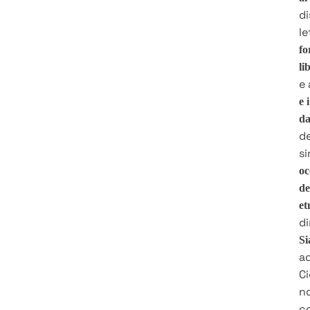
di
l
fo
li
e 
e 
da
de
si
oc
de
et
di
Si
ad
C
no
co