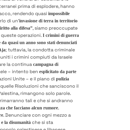
erranei prima di esplodere, hanno
tacco, rendendo quasi
impossibile
rlo di un’
invasione di terra in territorio
, siamo preoccupatə
iritto alla difesa”
 queste operazioni.
I crimini di guerra
le da quasi un anno sono stati denunciati
; tuttavia, la condotta criminale
Aja
iti i crimini compiuti da Israele
are la continua
campagna di
raele – intento ben
esplicitato da parte
zioni Unite – e il piano di
pulizia
 quelle Risoluzioni che sanciscono il
n Palestina, rimangono solo parole.
 rimarranno tali e che si andranno
.
nza che facciano alcun rumore
. Denunciare con ogni mezzo a
re
che si sta
 e la disumanità
popolo palestinese e libanese,