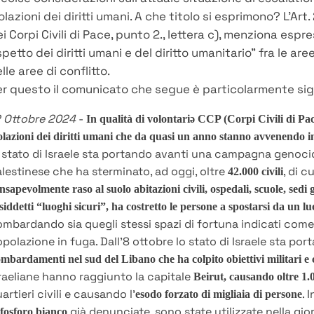
olazioni dei diritti umani. A che titolo si esprimono? L’Ar
i Corpi Civili di Pace, punto 2., lettera c), menziona esp
spetto dei diritti umani e del diritto umanitario” fra le a
lle aree di conflitto.
er questo il comunicato che segue è particolarmente sign
 Ottobre 2024
-
In qualità di volontariə CCP (Corpi Civili di P
olazioni dei diritti umani che da quasi un anno stanno avvenendo in
 stato di Israele sta portando avanti una campagna genoci
lestinese che ha sterminato, ad oggi, oltre
, di c
42.000 civili
nsapevolmente raso al suolo abitazioni civili, ospedali, scuole, sedi
siddetti “luoghi sicuri”, ha costretto le persone a spostarsi da un lu
mbardando sia quegli stessi spazi di fortuna indicati come ri
polazione in fuga. Dall’8 ottobre lo stato di Israele sta po
mbardamenti nel sud del Libano che ha colpito obiettivi militari e c
raeliane hanno raggiunto la capitale
Beirut, causando oltre 1.
artieri civili e causando l’
. 
esodo forzato di migliaia di persone
già denunciate, sono state utilizzate nella gio
 fosforo bianco