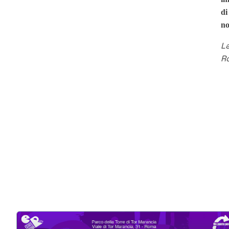
di
no
Lə
R