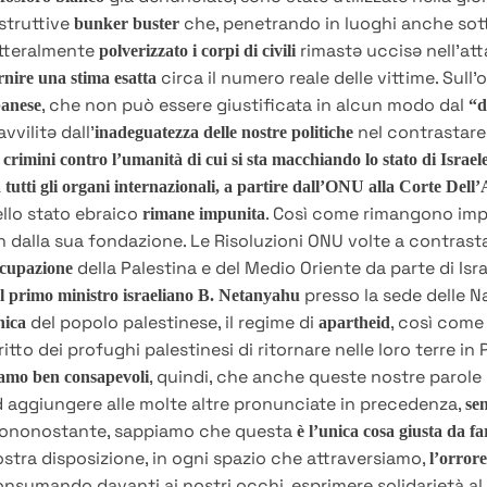
struttive
che, penetrando in luoghi anche sott
bunker buster
etteralmente
rimastə uccisə nell’at
polverizzato i corpi di civili
circa il numero reale delle vittime. Sull’o
rnire una stima esatta
, che non può essere giustificata in alcun modo dal
banese
“d
avvilitə dall’
nel contrastare
inadeguatezza delle nostre politiche
i crimini contro l’umanità di cui si sta macchiando lo stato di Israe
 tutti gli organi internazionali, a partire dall’ONU alla Corte Dell’
llo stato ebraico
. Così come rimangono impun
rimane impunita
n dalla sua fondazione. Le Risoluzioni ONU volte a contrast
della Palestina e del Medio Oriente da parte di Is
cupazione
presso la sede delle Na
l primo ministro israeliano B. Netanyahu
del popolo palestinese, il regime di
, così come
nica
apartheid
ritto dei profughi palestinesi di ritornare nelle loro terre i
, quindi, che anche queste nostre parole
amo ben consapevoli
 aggiungere alle molte altre pronunciate in precedenza,
se
iononostante, sappiamo che questa
è l’unica cosa giusta da fa
stra disposizione, in ogni spazio che attraversiamo,
l’orrore
nsumando davanti ai nostri occhi, esprimere solidarietà al 