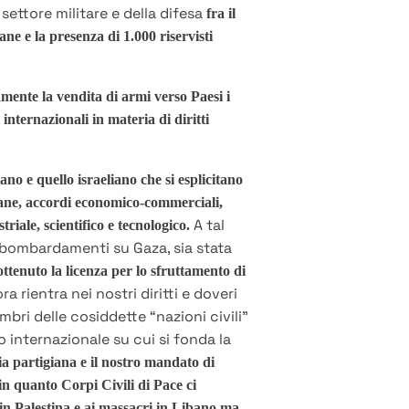
settore militare e della difesa
fra il
iane e la presenza di 1.000 riservisti
amente la vendita di armi verso Paesi i
internazionali in materia di diritti
no e quello israeliano che si esplicitano
eliane, accordi economico-commerciali,
A tal
riale, scientifico e tecnologico.
 bombardamenti su Gaza, sia stata
tenuto la licenza per lo sfruttamento di
ra rientra nei nostri diritti e doveri
bri delle cosiddette “nazioni civili”
o internazionale su cui si fonda la
ia partigiana e il nostro mandato di
in quanto Corpi Civili di Pace ci
 in Palestina e ai massacri in Libano ma