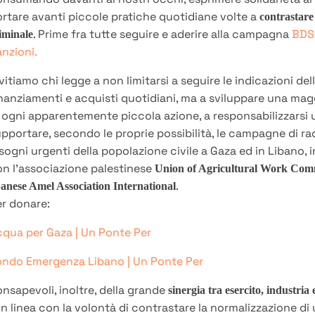
rtare avanti piccole pratiche quotidiane volte a
contrastare
. Prime fra tutte seguire e aderire alla campagna
BDS,
iminale
nzioni.
vitiamo chi legge a non limitarsi a seguire le indicazioni d
nanziamenti e acquisti quotidiani, ma a sviluppare una mag
 ogni apparentemente piccola azione, a responsabilizzarsi 
pportare, secondo le proprie possibilità, le campagne di ra
sogni urgenti della popolazione civile a Gaza ed in Libano,
n l’associazione palestinese
Union of Agricultural Work Comm
.
banese Amel Association International
r donare:
qua per Gaza | Un Ponte Per
ondo Emergenza Libano | Un Ponte Per
nsapevoli, inoltre, della grande
sinergia tra esercito, industri
in linea con la volontà di contrastare la normalizzazione di 