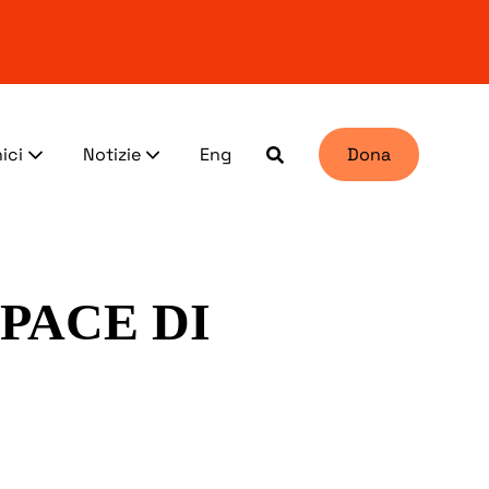
ici
Notizie
Eng
Dona
 PACE DI