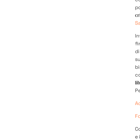
po
cr
Sa
In
fi
di
su
bi
co
li
Pe
Ac
F
Co
e 