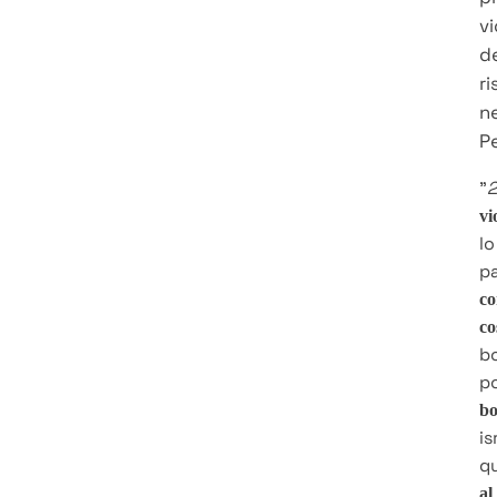
vi
de
ri
ne
P
"
2
vi
lo
pa
co
co
bo
po
bo
is
qu
al