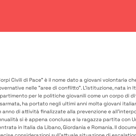
orpi Civili di Pace" è il nome dato a giovani volontariə c
vernative nelle "aree di conflitto". L'istituzione, nata in I
partimento per le politiche giovanili come un corpo di di
sarmata, ha portato negli ultimi anni moltə giovani itali
 anno di attività finalizzate alla prevenzione e all'interpo
nnualità si è appena conclusa e lə ragazzə partitə con 
entratə in Italia da Libano, Giordania e Romania. Il docu
ecise considerazioni sull'attuale situazione di escalatio