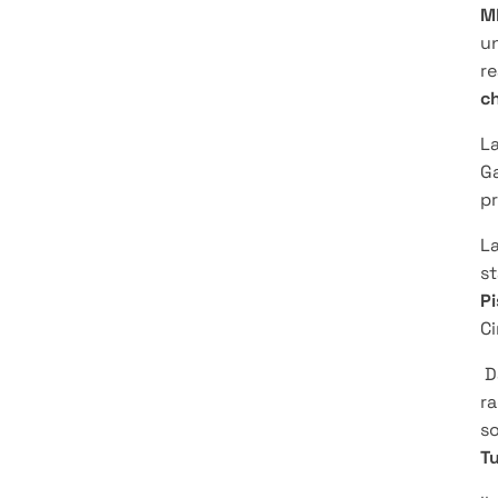
M
un
re
ch
La
Ga
pr
La
st
Pi
Ci
D
r
so
Tu