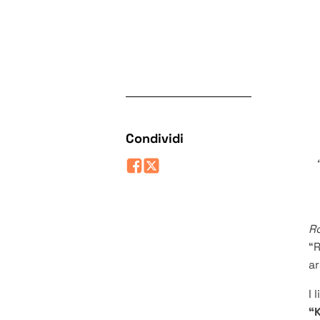
Condividi
R
“R
a
I 
“K