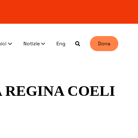
ici
Notizie
Eng
Dona
A REGINA COELI