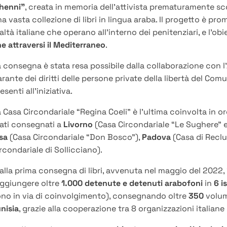
henni”
, creata in memoria dell’attivista prematuramente sc
a vasta collezione di libri in lingua araba. Il progetto è pr
altà italiane che operano all’interno dei penitenziari, e l’obi
e attraversi il Mediterraneo
.
 consegna è stata resa possibile dalla collaborazione con l’
rante dei diritti delle persone private della libertà del Co
esenti all’iniziativa.
 Casa Circondariale “Regina Coeli” è l’ultima coinvolta in or
ati consegnati a
Livorno
(Casa Circondariale “Le Sughere” 
sa
(Casa Circondariale “Don Bosco”)
,
Padova
(
Casa di Reclu
rcondariale di Sollicciano)
.
alla prima consegna di libri, avvenuta nel maggio del 2022, 
aggiungere oltre
1.000 detenute e detenuti arabofoni
in
6 i
no in via di coinvolgimento), consegnando oltre
350
volum
nisia
, grazie alla cooperazione tra 8 organizzazioni italiane 