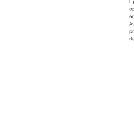
Il
op
em
Av
pr
ri