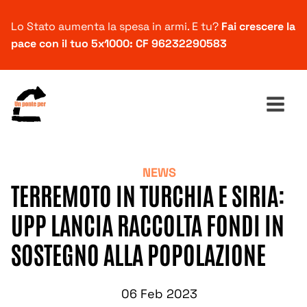
Lo Stato aumenta la spesa in armi. E tu?
Fai crescere la
pace con il tuo 5x1000: CF 96232290583
NEWS
Ricerca
TERREMOTO IN TURCHIA E SIRIA:
per:
UPP LANCIA RACCOLTA FONDI IN
SOSTEGNO ALLA POPOLAZIONE
06 Feb 2023