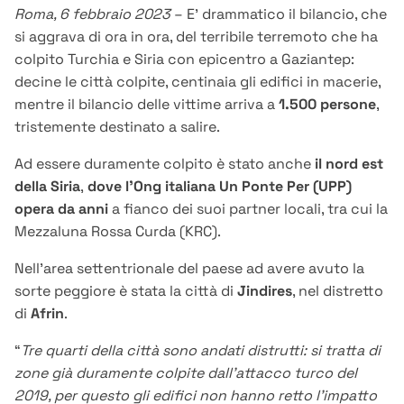
Roma, 6 febbraio 2023
– E’ drammatico il bilancio, che
si aggrava di ora in ora, del terribile terremoto che ha
colpito Turchia e Siria con epicentro a Gaziantep:
decine le città colpite, centinaia gli edifici in macerie,
mentre il bilancio delle vittime arriva a
1.500 persone
,
tristemente destinato a salire.
Ad essere duramente colpito è stato anche
il nord est
della Siria
,
dove l’Ong italiana Un Ponte Per (UPP)
opera da anni
a fianco dei suoi partner locali, tra cui la
Mezzaluna Rossa Curda (KRC).
Nell’area settentrionale del paese ad avere avuto la
sorte peggiore è stata la città di
Jindires
, nel distretto
di
Afrin
.
“
Tre quarti della città sono andati distrutti: si tratta di
zone già duramente colpite dall’attacco turco del
2019, per questo gli edifici non hanno retto l’impatto