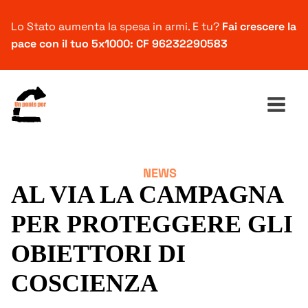
Lo Stato aumenta la spesa in armi. E tu?
Fai crescere la
pace con il tuo 5x1000: CF 96232290583
NEWS
Ricerca
AL VIA LA CAMPAGNA
per:
PER PROTEGGERE GLI
OBIETTORI DI
COSCIENZA