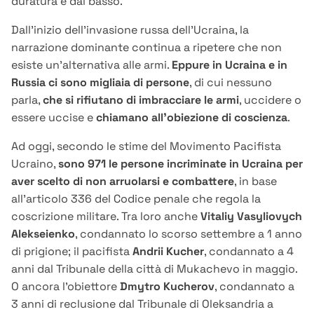
duratura e dal basso.
Dall'inizio dell'invasione russa dell'Ucraina, la
narrazione dominante continua a ripetere che non
esiste un’alternativa alle armi.
Eppure in Ucraina e in
Russia ci sono migliaia di persone
, di cui nessuno
parla,
che si rifiutano di imbracciare le armi
, uccidere o
essere uccise e
chiamano all'obiezione di coscienza
.
Ad oggi, secondo le stime del Movimento Pacifista
Ucraino,
sono 971 le persone incriminate in Ucraina per
aver scelto di non arruolarsi e combattere
, in base
all’articolo 336 del Codice penale che regola la
coscrizione militare. Tra loro anche
Vitaliy
Vasyliovych
Alekseienko
, condannato lo scorso settembre a 1 anno
di prigione; il pacifista
Andrii
Kucher
, condannato a 4
anni dal Tribunale della città di Mukachevo in maggio.
O ancora l'obiettore
Dmytro
Kucherov
, condannato a
3 anni di reclusione dal Tribunale di Oleksandria a