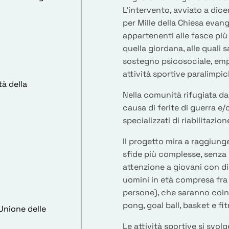
L’intervento, avviato a dice
per Mille della Chiesa evan
appartenenti alle fasce più 
quella giordana, alle quali s
sostegno psicosociale, emp
attività sportive paralimpic
tà della
Nella comunità rifugiata dal
causa di ferite di guerra e/
specializzati di riabilitazio
Il progetto mira a raggiunge
sfide più complesse, senza 
attenzione a giovani con di
uomini in età compresa fra i
persone), che saranno coin
pong, goal ball, basket e fit
 Unione delle
Le attività sportive si svol