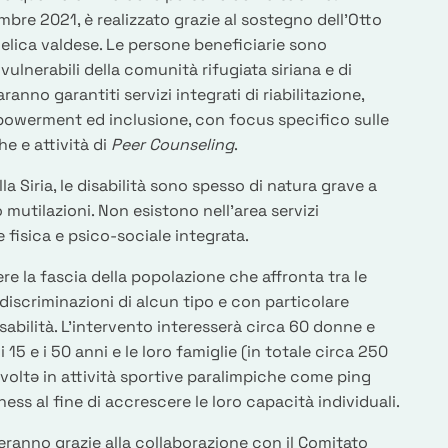
mbre 2021, è realizzato grazie al sostegno dell’Otto
gelica valdese. Le persone beneficiarie sono
vulnerabili della comunità rifugiata siriana e di
aranno garantiti servizi integrati di riabilitazione,
owerment ed inclusione, con focus specifico sulle
he e attività di
Peer Counseling
.
la Siria, le disabilità sono spesso di natura grave a
o mutilazioni. Non esistono nell’area servizi
ne fisica e psico-sociale integrata.
re la fascia della popolazione che affronta tra le
discriminazioni di alcun tipo e con particolare
sabilità. L’intervento interesserà circa 60 donne e
 15 e i 50 anni e le loro famiglie (in totale circa 250
voltə in attività sportive paralimpiche come ping
ness al fine di accrescere le loro capacità individuali.
geranno grazie alla collaborazione con il Comitato