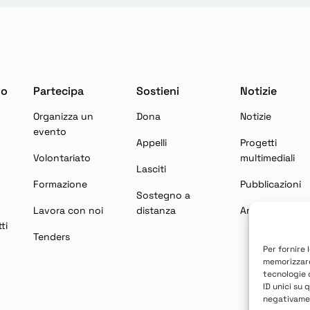
mo
Partecipa
Sostieni
Notizie
Organizza un
Dona
Notizie
evento
Appelli
Progetti
Volontariato
multimediali
Lasciti
Formazione
Pubblicazioni
Sostegno a
Lavora con noi
distanza
Area stampa
ti
Tenders
Per fornire 
memorizzare
tecnologie 
ID unici su 
negativamen