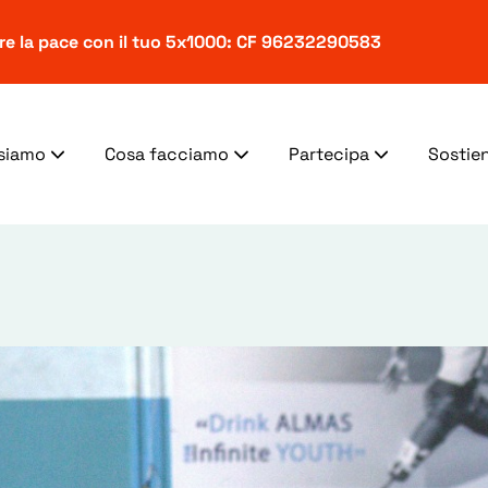
ere la pace con il tuo 5x1000: CF 96232290583
 siamo
Cosa facciamo
Partecipa
Sostien