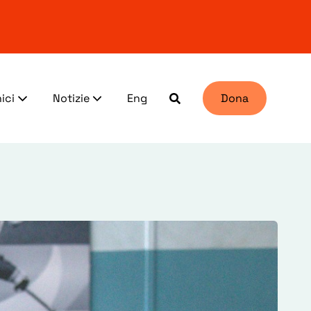
ici
Notizie
Eng
Dona