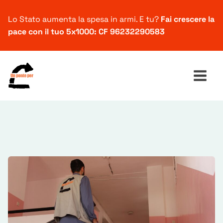
Lo Stato aumenta la spesa in armi. E tu?
Fai crescere la
pace con il tuo 5x1000: CF 96232290583
Ricerca
per: