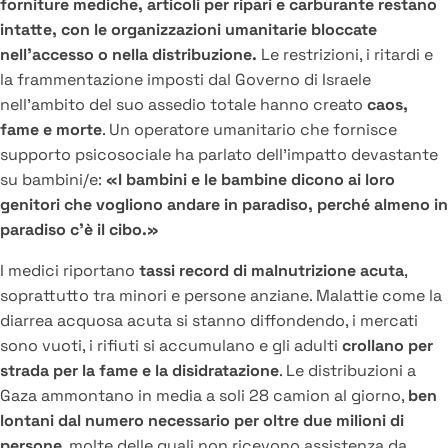
forniture mediche, articoli per ripari e carburante restano
intatte, con le organizzazioni umanitarie bloccate
nell’accesso o nella distribuzione.
Le restrizioni, i ritardi e
la frammentazione imposti dal Governo di Israele
nell’ambito del suo assedio totale hanno creato
caos,
fame e morte
. Un operatore umanitario che fornisce
supporto psicosociale ha parlato dell’impatto devastante
su bambini/e:
«I bambini e le bambine dicono ai loro
genitori che vogliono andare in paradiso, perché almeno in
paradiso c’è il cibo.»
I medici riportano
tassi record di malnutrizione acuta
,
soprattutto tra minori e persone anziane. Malattie come la
diarrea acquosa acuta si stanno diffondendo, i mercati
sono vuoti, i rifiuti si accumulano e gli adulti
crollano per
strada per la fame e la disidratazione
. Le distribuzioni a
Gaza ammontano in media a soli 28 camion al giorno,
ben
lontani dal numero necessario per oltre due milioni di
persone
, molte delle quali non ricevono assistenza da