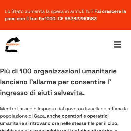
Lo Stato aumenta la spesa in armi. E tu?
Fai crescere la
pace con il tuo 5x1000: CF 96232290583
Più di 100 organizzazioni umanitarie
Ricerca
lanciano l'allarme per consentire l'
per:
ingresso di aiuti salvavita.
Mentre l’assedio imposto dal governo israeliano affama la
popolazione di Gaza,
anche operatori e operatrici
umanitarie si ritrovano ora nelle stesse file per il cibo,
rischiando di essere colpite nel tentativo di nutrire le