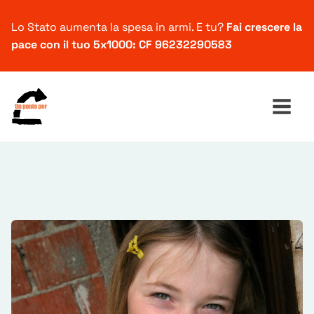
Lo Stato aumenta la spesa in armi. E tu?
Fai crescere la
pace con il tuo 5x1000: CF 96232290583
Ricerca
per: