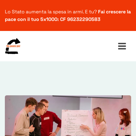
Lo Stato aumenta la spesa in armi. E tu?
Fai crescere la
pace con il tuo 5x1000: CF 96232290583
Ricerca
per: