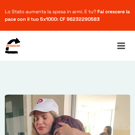
Lo Stato aumenta la spesa in armi. E tu?
Fai crescere la
pace con il tuo 5x1000: CF 96232290583
Ricerca
per: