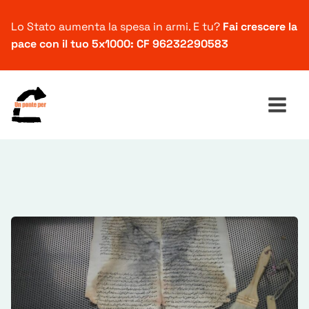
Lo Stato aumenta la spesa in armi. E tu?
Fai crescere la
pace con il tuo 5x1000: CF 96232290583
Ricerca
per: