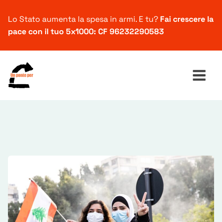
Lo Stato aumenta la spesa in armi. E tu?
Fai crescere la
pace con il tuo 5x1000: CF 96232290583
Ricerca
per: