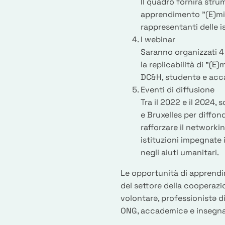
Il quadro fornirà stru
apprendimento "(E)miss
rappresentanti delle i
I webinar
Saranno organizzati 4
la replicabilità di "(E
DC&H, studentə e acc
Eventi di diffusione
Tra il 2022 e il 2024,
e Bruxelles per diffond
rafforzare il networkin
istituzioni impegnate 
negli aiuti umanitari.
Le opportunità di apprendim
del settore della cooperazi
volontarə, professionistə 
ONG, accademicə e insegnan