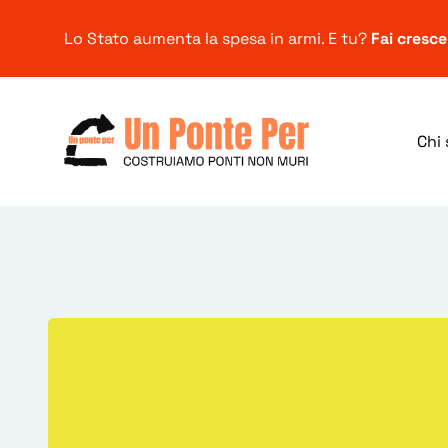
Lo Stato aumenta la spesa in armi. E tu?
Fai cresc
Chi
Ricerca
per: