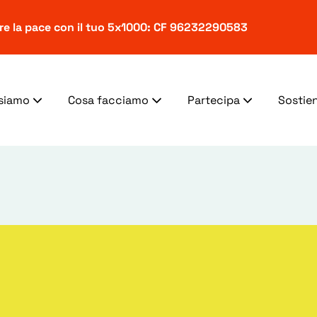
ere la pace con il tuo 5x1000: CF 96232290583
 siamo
Cosa facciamo
Partecipa
Sostien