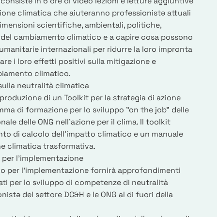
consiste in 6 ore di video lezioni e letture aggiuntive
zione climatica che aiuteranno professionistə attuali
dimensioni scientifiche, ambientali, politiche,
el cambiamento climatico e a capire cosa possono
 umanitarie internazionali per ridurre la loro impronta
re i loro effetti positivi sulla mitigazione e
biamento climatico.
sulla neutralità climatica
 produzione di un Toolkit per la strategia di azione
mma di formazione per lo sviluppo "on the job" delle
le delle ONG nell'azione per il clima. Il toolkit
to di calcolo dell'impatto climatico e un manuale
ne climatica trasformativa.
per l'implementazione
o per l'implementazione fornirà approfondimenti
ti per lo sviluppo di competenze di neutralità
nistə del settore DC&H e le ONG al di fuori della