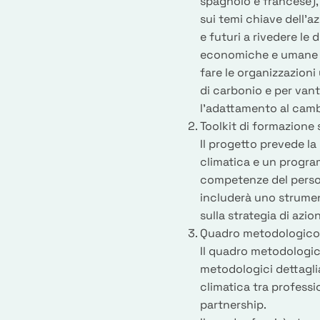
spagnolo e francese), 
sui temi chiave dell'a
e futuri a rivedere le 
economiche e umane d
fare le organizzazioni
di carbonio e per vanta
l'adattamento al cam
Toolkit di formazione 
Il progetto prevede la
climatica e un progra
competenze del persona
includerà uno strumen
sulla strategia di azio
Quadro metodologico 
Il quadro metodologic
metodologici dettaglia
climatica tra professio
partnership.