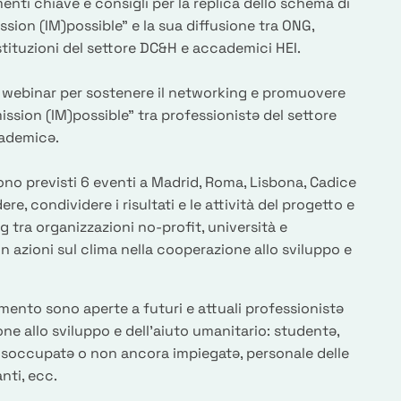
menti chiave e consigli per la replica dello schema di
ion (IM)possible" e la sua diffusione tra ONG,
stituzioni del settore DC&H e accademici HEI.
 webinar per sostenere il networking e promuovere
)mission (IM)possible" tra professionistə del settore
ademicə.
 sono previsti 6 eventi a Madrid, Roma, Lisbona, Cadice
ere, condividere i risultati e le attività del progetto e
g tra organizzazioni no-profit, università e
in azioni sul clima nella cooperazione allo sviluppo e
ento sono aperte a futuri e attuali professionistə
one allo sviluppo e dell'aiuto umanitario: studentə,
disoccupatə o non ancora impiegatə, personale delle
ti, ecc.