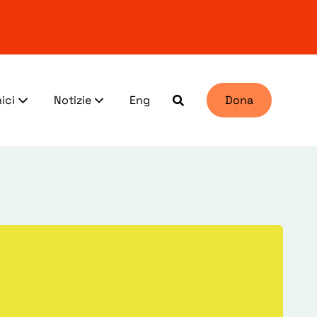
ici
Notizie
Eng
Dona