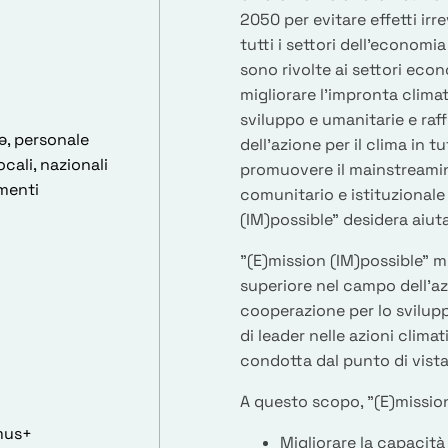
2050 per evitare effetti irr
tutti i settori dell'economia
sono rivolte ai settori eco
migliorare l'impronta climat
sviluppo e umanitarie e raf
ə, personale
dell'azione per il clima in 
cali, nazionali
promuovere il mainstreaming 
imenti
comunitario e istituzionale
(IM)possible" desidera aiuta
"(E)mission (IM)possible" mi
superiore nel campo dell'azi
cooperazione per lo svilup
di leader nelle azioni clim
condotta dal punto di vista
A questo scopo, "(E)mission
mus+
Migliorare la capacità 